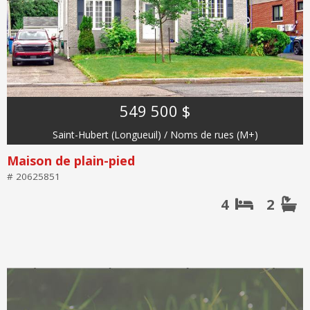
549 500 $
Saint-Hubert (Longueuil) / Noms de rues (M+)
Maison de plain-pied
# 20625851
4
2