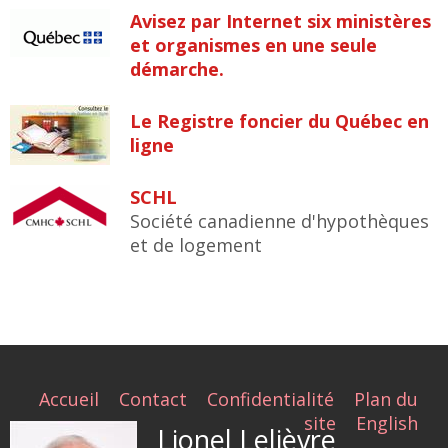
Avisez par Internet six ministères
et organismes en une seule
démarche.
Le Registre foncier du Québec en
ligne
SCHL
Société canadienne d'hypothèques
et de logement
Accueil
Contact
Confidentialité
Plan du
site
English
Lionel Lelièvre